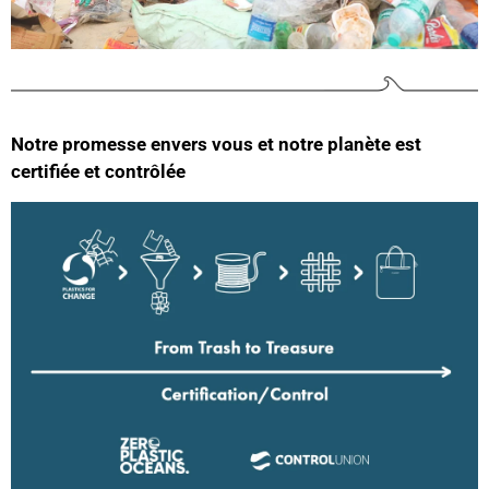
Ano****
Beaux sacs, concept sympa. J'ai connu cette
Twitter
marque par mon Fils qui a shooté la marque...
Facebook
Utile
?
Oui
Partager
France,
22/06/2023
Notre promesse envers vous et notre planète est
certifiée et contrôlée
Lucinio Da Silva DL agence****
Je regrette que la sangle soit une fausse , elle est
aimanté et n'est donc pas vraiment réglable en
fonction du remplissage , ce qui ne retire rien à la
Twitter
qualité qui est on ne peut mieux !
Facebook
Utile
?
Oui
Partager
France,
07/06/2023
Lire tous les avis