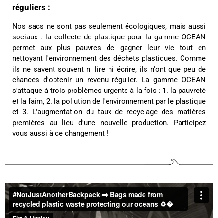
réguliers :
C'est mon deuxième achat chez Fitz & Huxley et
toujours aussi satisfaite. Livraison rapide et
Nos sacs ne sont pas seulement écologiques, mais aussi
soignée. Les sacs sont très beaux et solides.
Twitter
Excellente qualité ! !
sociaux : la collecte de plastique pour la gamme OCEAN
Facebook
permet aux plus pauvres de gagner leur vie tout en
Utile
?
Oui
Partager
France,
15/02/2025
nettoyant l'environnement des déchets plastiques. Comme
ils ne savent souvent ni lire ni écrire, ils n'ont que peu de
chances d'obtenir un revenu régulier. La gamme OCEAN
Eliane Boulon****
s'attaque à trois problèmes urgents à la fois : 1. la pauvreté
Twitter
Conforme à mes attentes 😁
et la faim, 2. la pollution de l'environnement par le plastique
Facebook
Utile
?
Oui
Partager
et 3. L'augmentation du taux de recyclage des matières
Belgique,
10/12/2024
premières au lieu d'une nouvelle production. Participez
vous aussi à ce changement !
Audrey Pizzo****
Produit conforme à la description, envoyé et reçu
dans les délais. Le cuir est superbe, l'ensemble a
l'air de bonne qualité. J'espère confirmer tout ça à
Twitter
l'usage :)
Facebook
Utile
?
Oui
Partager
05/12/2024