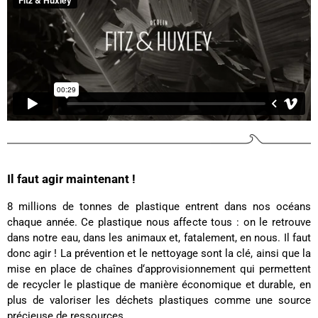
Ano****
Twitter
Produits de bonne qualité
Facebook
Utile
?
Oui
Partager
États-Unis,
03/12/2024
Béatrice FRE****
Je suis très contente de mon achat. Ne
connaissant pas la couleur originale, je ne vois
Twitter
pas de défaut
Facebook
Utile
?
Oui
Partager
France,
05/11/2024
Il faut agir maintenant !
8 millions de tonnes de plastique entrent dans nos océans
Marie-Michèle Charre-Brug****
chaque année. Ce plastique nous affecte tous : on le retrouve
Bonjour, vous allez adorer les produits F et H
dans notre eau, dans les animaux et, fatalement, en nous. Il faut
peuvent être commandés le 10/05/2024 et
donc agir ! La prévention et le nettoyage sont la clé, ainsi que la
conveyor grey Certificats vegan (dimension
mise en place de chaînes d‘approvisionnement qui permettent
33*24*15) en promotion ! et maintenant c'est de
retour le 12/10/2024 et en grand grey vegan
de recycler le plastique de manière économique et durable, en
(43cm de peau). La couleur est très belle, la
plus de valoriser les déchets plastiques comme une source
couleur est conforme, l'ensemble est solide, mais
précieuse de ressources.