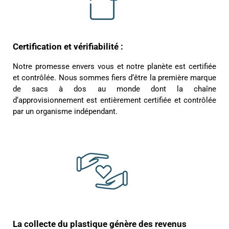
4,8
Évaluation
1 848
Avis
Certification et vérifiabilité :
Notre promesse envers vous et notre planète est certifiée
Sylvie LE****
et contrôlée. Nous sommes fiers d‘être la première marque
Twitter
Service parfait.
de sacs à dos au monde dont la chaîne
Facebook
d‘approvisionnement est entièrement certifiée et contrôlée
Utile
?
Oui
Partager
Vannes, FR,
28/11/2025
par un organisme indépendant.
Sabine H****
Bonjour J’ai reçu mon sac à dos dans un simple
emballage Graft sans renfort avec des marques
comme si on avait roulé ou marche sur le colis
Twitter
Pas de petit mot de remerciements d'achat
Facebook
Utile
?
Oui
Partager
Douai, FR,
13/10/2025
La collecte du plastique génère des revenus
Ano****