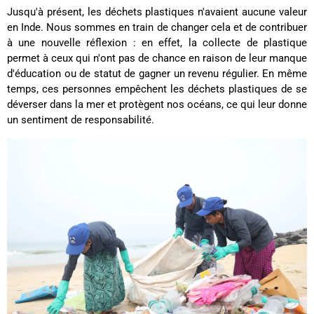
Jusqu'à présent, les déchets plastiques n'avaient aucune valeur
Ano****
Twitter
en Inde. Nous sommes en train de changer cela et de contribuer
Tout est parfait : qualité, design et livraison.
Facebook
à une nouvelle réflexion : en effet, la collecte de plastique
Utile
?
Oui
Partager
France,
23/05/2024
permet à ceux qui n'ont pas de chance en raison de leur manque
d'éducation ou de statut de gagner un revenu régulier. En même
temps, ces personnes empêchent les déchets plastiques de se
déverser dans la mer et protègent nos océans, ce qui leur donne
Childéric Sécher****
Twitter
Parfait ! Merci beaucoup !
un sentiment de responsabilité.
Facebook
Utile
?
Oui
Partager
France,
15/04/2024
Anonymous
Livraison super rapide. C'est mon deuxième sac
de la marque Fitz & Huxley. Je suis très contente
de la qualité. Mon premier sac à 6 ans et est
toujours en très bon état. Je recommande sans
Twitter
hésiter leurs sacs.
Facebook
Utile
?
Oui
Partager
France,
11/03/2024