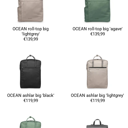
OCEAN roll-top big
OCEAN roll-top big 'agave'
'lightgrey'
€139,99
€139,99
4,8
Évaluation
1 848
Avis
OCEAN ashlar big 'black'
OCEAN ashlar big 'lightgrey'
€119,99
€119,99
Sylvie LE****
Twitter
Service parfait.
Facebook
Utile
?
Oui
Partager
Vannes, FR,
28/11/2025