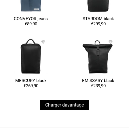
Utile
?
Oui
Partager
France,
05/11/2024
CONVEYOR jeans
STARDOM black
€89,90
€299,90
Marie-Michèle Charre-Brug****
Bonjour, vous allez adorer les produits F et H
peuvent être commandés le 10/05/2024 et
conveyor grey Certificats vegan (dimension
33*24*15) en promotion ! et maintenant c'est de
retour le 12/10/2024 et en grand grey vegan
(43cm de peau). La couleur est très belle, la
couleur est conforme, l'ensemble est solide, mais
c'est un super trope pour moi qui suis pas
étudiante et n'ai pas besoin de si grand.Les
modalités de retour sont assez complexes, donc,
Twitter
MERCURY black
EMISSARY black
à ce jour, je l'ai gardé..................
Facebook
€269,90
€239,90
Utile
?
Oui
Partager
France,
18/10/2024
Charger davantage
Ano****
Bon rapport qualité/prix. Envoi rapide et bien
Twitter
conditionné.
Facebook