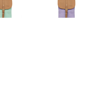
E mini mint
SOLSTICE mini lilac
79,90
€79,90
Produits
Information
on
Guide des tailles
Conditions gén
ions
Conseils d'entretien
Protection de 
ent
Urban Diaries
Mentions légal
Informations su
produits
Vertrag widerr