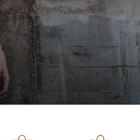
Sabine H****
Bonjour J’ai reçu mon sac à dos dans un simple
emballage Graft sans renfort avec des marques
comme si on avait roulé ou marche sur le colis
Twitter
Pas de petit mot de remerciements d'achat
Facebook
Utile
?
Oui
Partager
Douai, FR,
13/10/2025
Ano****
C'est mon deuxième achat chez Fitz & Huxley et
toujours aussi satisfaite. Livraison rapide et
soignée. Les sacs sont très beaux et solides.
Twitter
Excellente qualité ! !
Facebook
Utile
?
Oui
Partager
France,
15/02/2025
Eliane Boulon****
Twitter
Conforme à mes attentes 😁
Facebook
Utile
?
Oui
Partager
Belgique,
10/12/2024