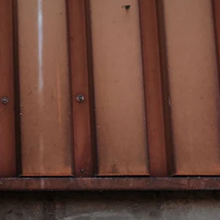
4,8
Évaluation
1 848
Avis
Sylvie LE****
Twitter
Service parfait.
Facebook
Utile
?
Oui
Partager
Vannes, FR,
28/11/2025