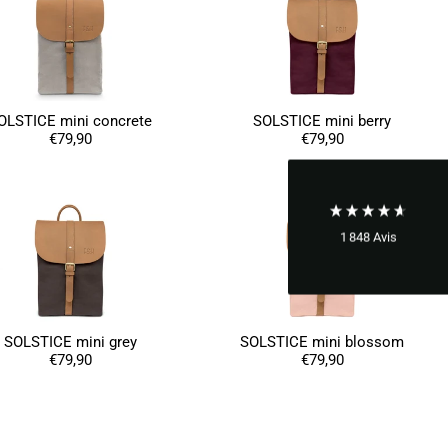
Audrey Pizzo****
Produit conforme à la description, envoyé et reçu
dans les délais. Le cuir est superbe, l'ensemble a
l'air de bonne qualité. J'espère confirmer tout ça à
Twitter
l'usage :)
OLSTICE mini concrete
SOLSTICE mini berry
Facebook
€79,90
€79,90
Utile
?
Oui
Partager
05/12/2024
Ano****
Twitter
1 848
Avis
Produits de bonne qualité
Facebook
Utile
?
Oui
Partager
États-Unis,
03/12/2024
SOLSTICE mini grey
SOLSTICE mini blossom
Béatrice FRE****
€79,90
€79,90
Je suis très contente de mon achat. Ne
connaissant pas la couleur originale, je ne vois
Twitter
pas de défaut
Facebook
Utile
?
Oui
Partager
France,
05/11/2024