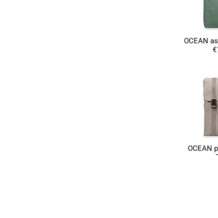
OCEAN ashl
€
OCEAN pa
€