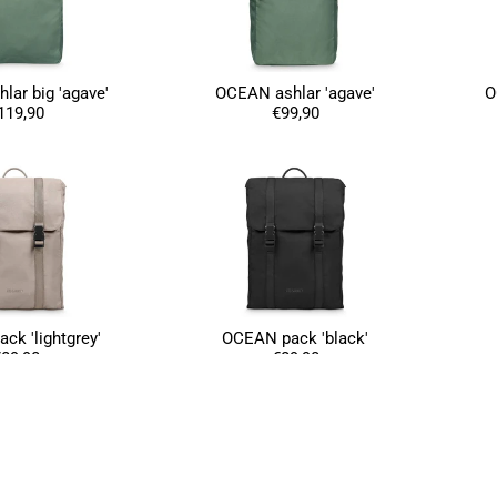
ar big 'agave'
OCEAN ashlar 'agave'
O
119,90
€99,90
ck 'lightgrey'
OCEAN pack 'black'
89,90
€89,90