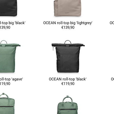
-top big 'black'
OCEAN roll-top big 'lightgrey'
OC
139,90
€139,90
ll-top 'agave'
OCEAN roll-top 'black'
O
119,90
€119,90