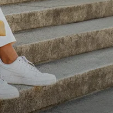
4,8
Évaluation
1 847
Avis
Sylvie LE****
Twitter
Service parfait.
Facebook
Utile
?
Oui
Partager
Vannes, FR,
28/11/2025
Sabine H****
Bonjour J’ai reçu mon sac à dos dans un simple
emballage Graft sans renfort avec des marques
comme si on avait roulé ou marche sur le colis
Twitter
Pas de petit mot de remerciements d'achat