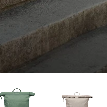
Facebook
Utile
?
Oui
Partager
Douai, FR,
13/10/2025
Ano****
C'est mon deuxième achat chez Fitz & Huxley et
toujours aussi satisfaite. Livraison rapide et
soignée. Les sacs sont très beaux et solides.
Twitter
Excellente qualité ! !
Facebook
Utile
?
Oui
Partager
France,
15/02/2025
Eliane Boulon****
Twitter
Conforme à mes attentes 😁
Facebook
Utile
?
Oui
Partager
Belgique,
10/12/2024
Audrey Pizzo****
Produit conforme à la description, envoyé et reçu
dans les délais. Le cuir est superbe, l'ensemble a
l'air de bonne qualité. J'espère confirmer tout ça à