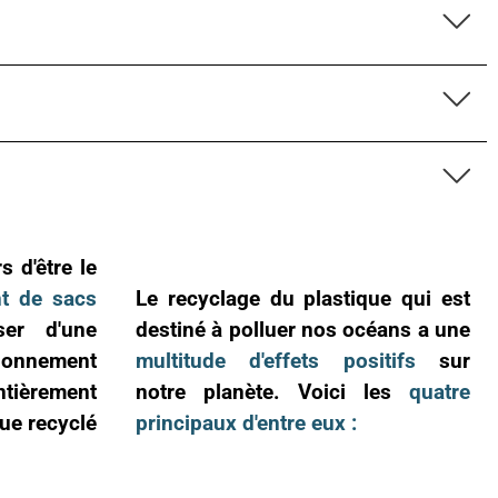
Audrey Pizzo****
Produit conforme à la description, envoyé et reçu
dans les délais. Le cuir est superbe, l'ensemble a
l'air de bonne qualité. J'espère confirmer tout ça à
Twitter
l'usage :)
Facebook
Utile
?
Oui
Partager
05/12/2024
Ano****
Twitter
Produits de bonne qualité
Facebook
Utile
?
Oui
Partager
États-Unis,
03/12/2024
 d'être le
nt de sacs
Le recyclage du plastique qui est
er d'une
destiné à polluer nos océans a une
Béatrice FRE****
onnement
multitude d'effets positifs
sur
Je suis très contente de mon achat. Ne
connaissant pas la couleur originale, je ne vois
tièrement
notre planète. Voici les
quatre
Twitter
pas de défaut
que recyclé
principaux d'entre eux :
Facebook
Utile
?
Oui
Partager
France,
05/11/2024