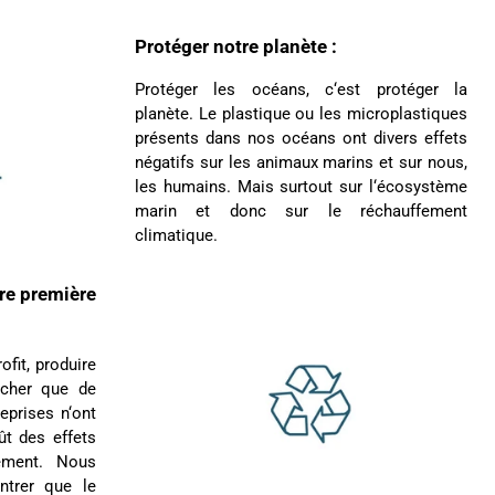
Marie-Michèle Charre-Brug****
Bonjour, vous allez adorer les produits F et H
Protéger notre planète :
peuvent être commandés le 10/05/2024 et
conveyor grey Certificats vegan (dimension
Protéger les océans, c‘est protéger la
33*24*15) en promotion ! et maintenant c'est de
planète. Le plastique ou les microplastiques
retour le 12/10/2024 et en grand grey vegan
présents dans nos océans ont divers effets
(43cm de peau). La couleur est très belle, la
couleur est conforme, l'ensemble est solide, mais
négatifs sur les animaux marins et sur nous,
c'est un super trope pour moi qui suis pas
les humains. Mais surtout sur l‘écosystème
étudiante et n'ai pas besoin de si grand.Les
marin et donc sur le réchauffement
modalités de retour sont assez complexes, donc,
Twitter
à ce jour, je l'ai gardé..................
climatique.
Facebook
Utile
?
Oui
Partager
France,
18/10/2024
re première
Ano****
fit, produire
Bon rapport qualité/prix. Envoi rapide et bien
Twitter
conditionné.
 cher que de
Facebook
reprises n‘ont
Utile
?
Oui
Partager
France,
14/10/2024
ût des effets
ement. Nous
ntrer que le