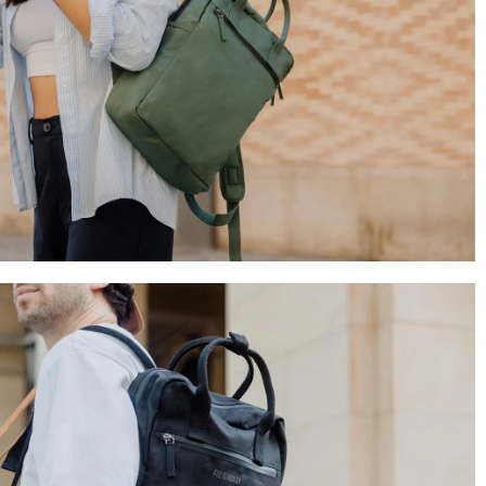
4,8
Évaluation
1 847
Avis
Sylvie LE****
Twitter
Service parfait.
Facebook
Utile
?
Oui
Partager
Vannes, FR,
28/11/2025
Sabine H****