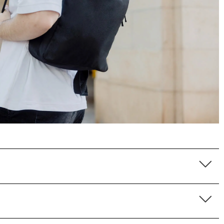
Bonjour J’ai reçu mon sac à dos dans un simple
emballage Graft sans renfort avec des marques
comme si on avait roulé ou marche sur le colis
Twitter
Pas de petit mot de remerciements d'achat
Facebook
Utile
?
Oui
Partager
Douai, FR,
13/10/2025
Ano****
C'est mon deuxième achat chez Fitz & Huxley et
toujours aussi satisfaite. Livraison rapide et
soignée. Les sacs sont très beaux et solides.
Twitter
Excellente qualité ! !
Facebook
Utile
?
Oui
Partager
France,
15/02/2025
Eliane Boulon****
Twitter
Conforme à mes attentes 😁
Facebook
Utile
?
Oui
Partager
Belgique,
10/12/2024