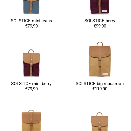
Pas de petit mot de remerciements d'achat
Facebook
Utile
?
Oui
Partager
Douai, FR,
13/10/2025
SOLSTICE mini jeans
SOLSTICE berry
€79,90
€99,90
Ano****
C'est mon deuxième achat chez Fitz & Huxley et
toujours aussi satisfaite. Livraison rapide et
soignée. Les sacs sont très beaux et solides.
Twitter
Excellente qualité ! !
Facebook
Utile
?
Oui
Partager
France,
15/02/2025
Eliane Boulon****
SOLSTICE mini berry
SOLSTICE big macaroon
Twitter
Conforme à mes attentes 😁
€79,90
€119,90
Facebook
Utile
?
Oui
Partager
Belgique,
10/12/2024
Audrey Pizzo****
Produit conforme à la description, envoyé et reçu
dans les délais. Le cuir est superbe, l'ensemble a