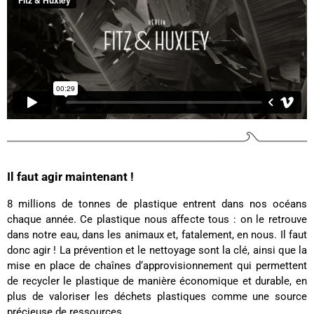
Ano****
Twitter
Produits de bonne qualité
Facebook
Utile
?
Oui
Partager
États-Unis,
03/12/2024
Béatrice FRE****
Je suis très contente de mon achat. Ne
connaissant pas la couleur originale, je ne vois
Twitter
pas de défaut
Facebook
Utile
?
Oui
Partager
France,
05/11/2024
Il faut agir maintenant !
8 millions de tonnes de plastique entrent dans nos océans
Marie-Michèle Charre-Brug****
chaque année. Ce plastique nous affecte tous : on le retrouve
Bonjour, vous allez adorer les produits F et H
dans notre eau, dans les animaux et, fatalement, en nous. Il faut
peuvent être commandés le 10/05/2024 et
donc agir ! La prévention et le nettoyage sont la clé, ainsi que la
conveyor grey Certificats vegan (dimension
mise en place de chaînes d‘approvisionnement qui permettent
33*24*15) en promotion ! et maintenant c'est de
retour le 12/10/2024 et en grand grey vegan
de recycler le plastique de manière économique et durable, en
(43cm de peau). La couleur est très belle, la
plus de valoriser les déchets plastiques comme une source
couleur est conforme, l'ensemble est solide, mais
précieuse de ressources.