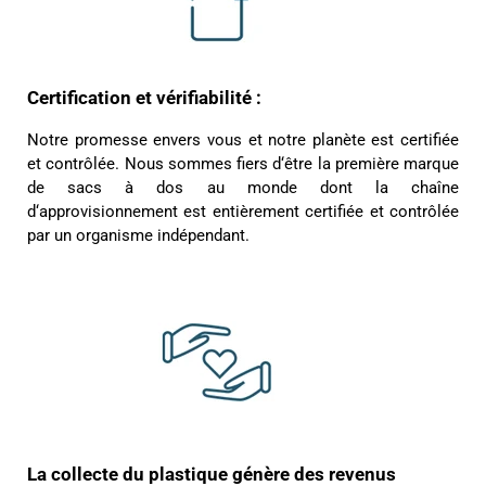
4,8
Évaluation
1 847
Avis
Certification et vérifiabilité :
Notre promesse envers vous et notre planète est certifiée
et contrôlée. Nous sommes fiers d‘être la première marque
Sylvie LE****
Twitter
Service parfait.
de sacs à dos au monde dont la chaîne
Facebook
d‘approvisionnement est entièrement certifiée et contrôlée
Utile
?
Oui
Partager
Vannes, FR,
28/11/2025
par un organisme indépendant.
Sabine H****
Bonjour J’ai reçu mon sac à dos dans un simple
emballage Graft sans renfort avec des marques
comme si on avait roulé ou marche sur le colis
Twitter
Pas de petit mot de remerciements d'achat
Facebook
Utile
?
Oui
Partager
Douai, FR,
13/10/2025
La collecte du plastique génère des revenus
Ano****