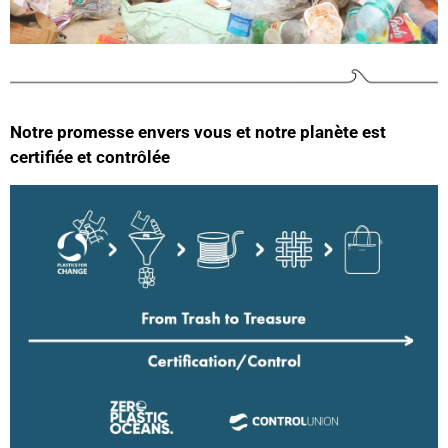
Ano****
Beaux sacs, concept sympa. J'ai connu cette
Twitter
marque par mon Fils qui a shooté la marque...
Facebook
Utile
?
Oui
Partager
France,
22/06/2023
Notre promesse envers vous et notre planète est
certifiée et contrôlée
Lucinio Da Silva DL agence****
Je regrette que la sangle soit une fausse , elle est
aimanté et n'est donc pas vraiment réglable en
fonction du remplissage , ce qui ne retire rien à la
Twitter
qualité qui est on ne peut mieux !
Facebook
Utile
?
Oui
Partager
France,
07/06/2023
Lire tous les avis