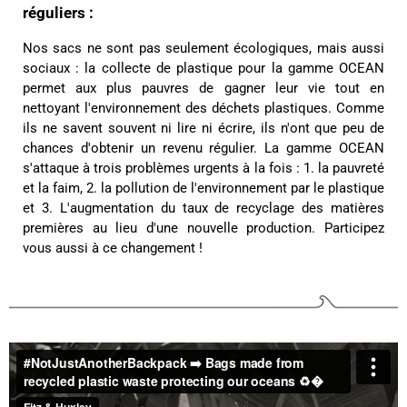
réguliers :
C'est mon deuxième achat chez Fitz & Huxley et
toujours aussi satisfaite. Livraison rapide et
Nos sacs ne sont pas seulement écologiques, mais aussi
soignée. Les sacs sont très beaux et solides.
Twitter
Excellente qualité ! !
sociaux : la collecte de plastique pour la gamme OCEAN
Facebook
permet aux plus pauvres de gagner leur vie tout en
Utile
?
Oui
Partager
France,
15/02/2025
nettoyant l'environnement des déchets plastiques. Comme
ils ne savent souvent ni lire ni écrire, ils n'ont que peu de
chances d'obtenir un revenu régulier. La gamme OCEAN
Eliane Boulon****
s'attaque à trois problèmes urgents à la fois : 1. la pauvreté
Twitter
Conforme à mes attentes 😁
et la faim, 2. la pollution de l'environnement par le plastique
Facebook
Utile
?
Oui
Partager
et 3. L'augmentation du taux de recyclage des matières
Belgique,
10/12/2024
premières au lieu d'une nouvelle production. Participez
vous aussi à ce changement !
Audrey Pizzo****
Produit conforme à la description, envoyé et reçu
dans les délais. Le cuir est superbe, l'ensemble a
l'air de bonne qualité. J'espère confirmer tout ça à
Twitter
l'usage :)
Facebook
Utile
?
Oui
Partager
05/12/2024