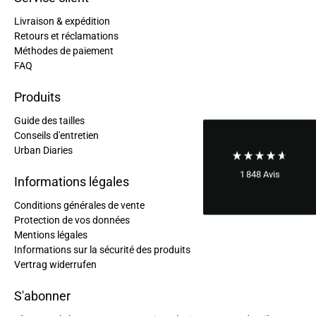
Livraison & expédition
Ano****
Retours et réclamations
Bon rapport qualité/prix. Envoi rapide et bien
Twitter
Méthodes de paiement
conditionné.
Facebook
FAQ
Utile
?
Oui
Partager
France,
14/10/2024
Produits
Guide des tailles
Ano****
Conseils d'entretien
Sac conforme à l'attente Problème de livraison
Urban Diaries
d'une boucle de remplacement (dus à la Poste
française...), j'ai envoyé un mail et ai eu
Twitter
1 848
Avis
immédiatement une réponse et une solution.
Informations légales
Facebook
Utile
?
Oui
Partager
France,
28/06/2024
Conditions générales de vente
Protection de vos données
Mentions légales
Informations sur la sécurité des produits
Ano****
Twitter
Vertrag widerrufen
Tout est parfait : qualité, design et livraison.
Facebook
Utile
?
Oui
Partager
France,
23/05/2024
S'abonner