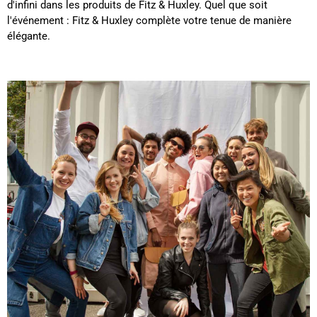
d'infini dans les produits de Fitz & Huxley. Quel que soit
l'événement : Fitz & Huxley complète votre tenue de manière
élégante.
Eliane Boulon****
Twitter
Conforme à mes attentes 😁
Facebook
Utile
?
Oui
Partager
Belgique,
10/12/2024
Audrey Pizzo****
Produit conforme à la description, envoyé et reçu
dans les délais. Le cuir est superbe, l'ensemble a
l'air de bonne qualité. J'espère confirmer tout ça à
Twitter
l'usage :)
Facebook
Utile
?
Oui
Partager
05/12/2024
Ano****
Twitter
Produits de bonne qualité
Facebook
Utile
?
Oui
Partager
États-Unis,
03/12/2024