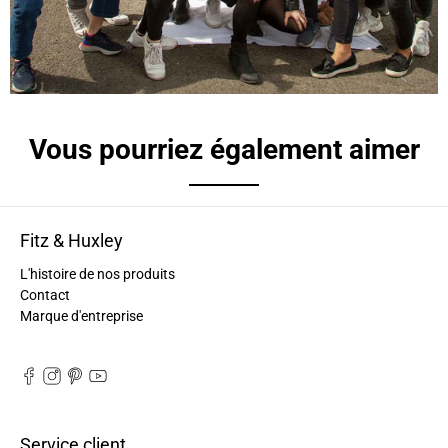
Béatrice FRE****
Je suis très contente de mon achat. Ne
connaissant pas la couleur originale, je ne vois
Twitter
pas de défaut
Facebook
Utile
?
Oui
Partager
France,
05/11/2024
Vous pourriez également aimer
Marie-Michèle Charre-Brug****
Bonjour, vous allez adorer les produits F et H
peuvent être commandés le 10/05/2024 et
Fitz & Huxley
conveyor grey Certificats vegan (dimension
33*24*15) en promotion ! et maintenant c'est de
L'histoire de nos produits
retour le 12/10/2024 et en grand grey vegan
Contact
(43cm de peau). La couleur est très belle, la
Marque d'entreprise
couleur est conforme, l'ensemble est solide, mais
c'est un super trope pour moi qui suis pas
étudiante et n'ai pas besoin de si grand.Les
modalités de retour sont assez complexes, donc,
Twitter
à ce jour, je l'ai gardé..................
Facebook
Utile
?
Oui
Partager
France,
18/10/2024
Service client