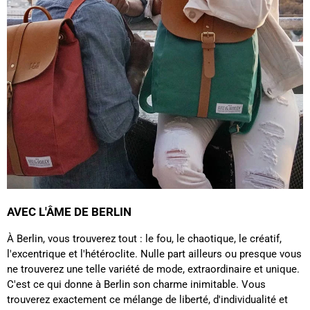
Sylvie LE****
Twitter
Service parfait.
Facebook
Utile
?
Oui
Partager
Vannes, FR,
28/11/2025
Sabine H****
Bonjour J’ai reçu mon sac à dos dans un simple
emballage Graft sans renfort avec des marques
comme si on avait roulé ou marche sur le colis
Twitter
Pas de petit mot de remerciements d'achat
Facebook
Utile
?
Oui
Partager
Douai, FR,
13/10/2025
AVEC L'ÂME DE BERLIN
Ano****
À Berlin, vous trouverez tout : le fou, le chaotique, le créatif,
C'est mon deuxième achat chez Fitz & Huxley et
l'excentrique et l'hétéroclite. Nulle part ailleurs ou presque vous
toujours aussi satisfaite. Livraison rapide et
soignée. Les sacs sont très beaux et solides.
ne trouverez une telle variété de mode, extraordinaire et unique.
Twitter
Excellente qualité ! !
C'est ce qui donne à Berlin son charme inimitable. Vous
Facebook
trouverez exactement ce mélange de liberté, d'individualité et
Utile
?
Oui
Partager
France,
15/02/2025