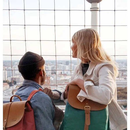
4,8
Évaluation
1 848
Avis
Sylvie LE****
Twitter
Service parfait.