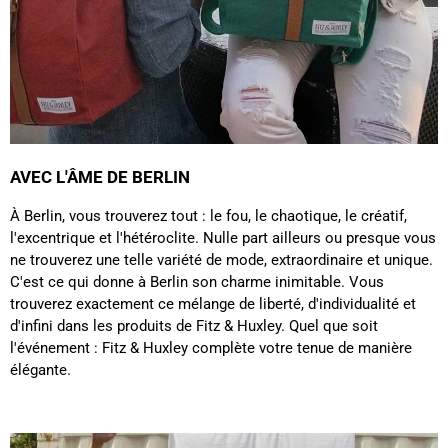
Facebook
Utile
?
Oui
Partager
Vannes, FR,
28/11/2025
Sabine H****
Bonjour J’ai reçu mon sac à dos dans un simple
emballage Graft sans renfort avec des marques
comme si on avait roulé ou marche sur le colis
Twitter
Pas de petit mot de remerciements d'achat
AVEC L'ÂME DE BERLIN
Facebook
Utile
?
Oui
Partager
Douai, FR,
13/10/2025
À Berlin, vous trouverez tout : le fou, le chaotique, le créatif,
l'excentrique et l'hétéroclite. Nulle part ailleurs ou presque vous
ne trouverez une telle variété de mode, extraordinaire et unique.
Ano****
C'est ce qui donne à Berlin son charme inimitable. Vous
C'est mon deuxième achat chez Fitz & Huxley et
trouverez exactement ce mélange de liberté, d'individualité et
toujours aussi satisfaite. Livraison rapide et
soignée. Les sacs sont très beaux et solides.
d'infini dans les produits de Fitz & Huxley. Quel que soit
Twitter
Excellente qualité ! !
l'événement : Fitz & Huxley complète votre tenue de manière
Facebook
élégante.
Utile
?
Oui
Partager
France,
15/02/2025
Eliane Boulon****