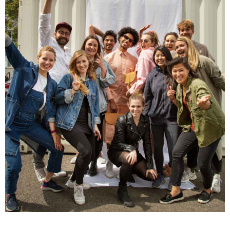
Twitter
Conforme à mes attentes 😁
Facebook
Utile
?
Oui
Partager
Belgique,
10/12/2024
Audrey Pizzo****
Produit conforme à la description, envoyé et reçu
dans les délais. Le cuir est superbe, l'ensemble a
l'air de bonne qualité. J'espère confirmer tout ça à
Twitter
l'usage :)
Facebook
Utile
?
Oui
Partager
05/12/2024
Ano****
Twitter
Produits de bonne qualité
Facebook
Utile
?
Oui
Partager
États-Unis,
03/12/2024
Béatrice FRE****
Je suis très contente de mon achat. Ne