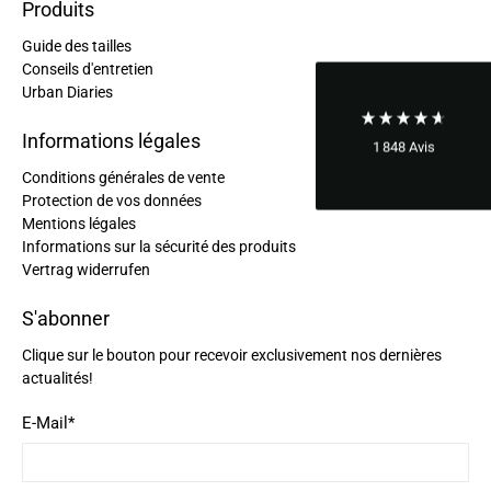
Twitter
Produits
conditionné.
Facebook
Guide des tailles
Utile
?
Oui
Partager
France,
14/10/2024
Conseils d'entretien
Urban Diaries
Ano****
Informations légales
1 848
Avis
Sac conforme à l'attente Problème de livraison
d'une boucle de remplacement (dus à la Poste
Conditions générales de vente
française...), j'ai envoyé un mail et ai eu
Twitter
Protection de vos données
immédiatement une réponse et une solution.
Facebook
Mentions légales
Utile
?
Oui
Partager
France,
28/06/2024
Informations sur la sécurité des produits
Vertrag widerrufen
S'abonner
Ano****
Twitter
Tout est parfait : qualité, design et livraison.
Clique sur le bouton pour recevoir exclusivement nos dernières
Facebook
Utile
?
Oui
Partager
actualités!
France,
23/05/2024
E-Mail
*
Childéric Sécher****
Twitter
Parfait ! Merci beaucoup !