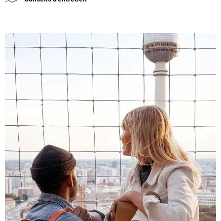
4,8
Évaluation
1 848
Avis
Sylvie LE****
Twitter
Service parfait.
Facebook
Utile
?
Oui
Partager
Vannes, FR,
28/11/2025
Sabine H****
Bonjour J’ai reçu mon sac à dos dans un simple
emballage Graft sans renfort avec des marques
comme si on avait roulé ou marche sur le colis
Twitter
Pas de petit mot de remerciements d'achat
Facebook
Utile
?
Oui
Partager
Douai, FR,
13/10/2025