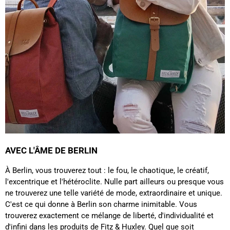
Ano****
C'est mon deuxième achat chez Fitz & Huxley et
toujours aussi satisfaite. Livraison rapide et
soignée. Les sacs sont très beaux et solides.
Twitter
Excellente qualité ! !
Facebook
Utile
?
Oui
Partager
France,
15/02/2025
Eliane Boulon****
Twitter
Conforme à mes attentes 😁
Facebook
Utile
?
Oui
Partager
Belgique,
10/12/2024
AVEC L'ÂME DE BERLIN
Audrey Pizzo****
À Berlin, vous trouverez tout : le fou, le chaotique, le créatif,
Produit conforme à la description, envoyé et reçu
l'excentrique et l'hétéroclite. Nulle part ailleurs ou presque vous
dans les délais. Le cuir est superbe, l'ensemble a
ne trouverez une telle variété de mode, extraordinaire et unique.
l'air de bonne qualité. J'espère confirmer tout ça à
Twitter
l'usage :)
C'est ce qui donne à Berlin son charme inimitable. Vous
Facebook
trouverez exactement ce mélange de liberté, d'individualité et
Utile
?
Oui
Partager
05/12/2024
d'infini dans les produits de Fitz & Huxley. Quel que soit