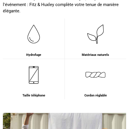
l'événement : Fitz & Huxley complète votre tenue de manière
élégante.
Ano****
Twitter
Produits de bonne qualité
Facebook
Utile
?
Oui
Partager
États-Unis,
03/12/2024
Béatrice FRE****
Hydrofuge
Matériaux naturels
Je suis très contente de mon achat. Ne
connaissant pas la couleur originale, je ne vois
Twitter
pas de défaut
Facebook
Utile
?
Oui
Partager
France,
05/11/2024
Taille téléphone
Cordon réglable
Marie-Michèle Charre-Brug****
Bonjour, vous allez adorer les produits F et H
peuvent être commandés le 10/05/2024 et
conveyor grey Certificats vegan (dimension
33*24*15) en promotion ! et maintenant c'est de
retour le 12/10/2024 et en grand grey vegan
(43cm de peau). La couleur est très belle, la