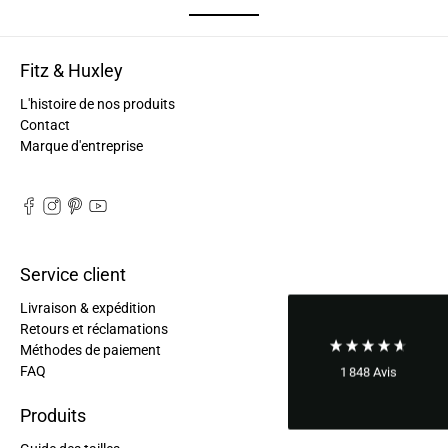
Ano****
Twitter
Tout est parfait : qualité, design et livraison.
Fitz & Huxley
Facebook
Utile
?
Oui
Partager
France,
23/05/2024
L'histoire de nos produits
Contact
Marque d'entreprise
Childéric Sécher****
Twitter
Parfait ! Merci beaucoup !
Facebook
Utile
?
Oui
Partager
France,
15/04/2024
Service client
Anonymous
Livraison & expédition
Livraison super rapide. C'est mon deuxième sac
Retours et réclamations
de la marque Fitz & Huxley. Je suis très contente
de la qualité. Mon premier sac à 6 ans et est
Méthodes de paiement
toujours en très bon état. Je recommande sans
FAQ
1 848
Avis
Twitter
hésiter leurs sacs.
Facebook
Produits
Utile
?
Oui
Partager
France,
11/03/2024