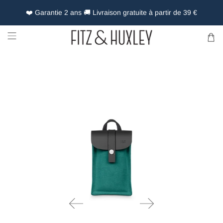
❤️ Garantie 2 ans 🚚 Livraison gratuite à partir de 39 €