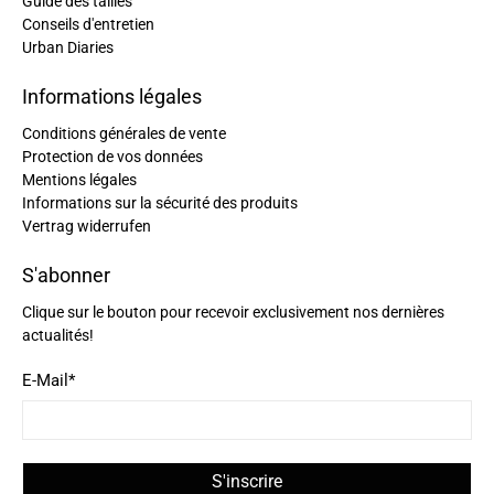
Guide des tailles
Conseils d'entretien
Ano****
Urban Diaries
Beaux sacs, concept sympa. J'ai connu cette
Twitter
marque par mon Fils qui a shooté la marque...
Informations légales
Facebook
Utile
?
Oui
Partager
France,
22/06/2023
Conditions générales de vente
Protection de vos données
Mentions légales
Lucinio Da Silva DL agence****
Informations sur la sécurité des produits
Je regrette que la sangle soit une fausse , elle est
Vertrag widerrufen
aimanté et n'est donc pas vraiment réglable en
fonction du remplissage , ce qui ne retire rien à la
Twitter
S'abonner
qualité qui est on ne peut mieux !
Facebook
Utile
?
Oui
Partager
Clique sur le bouton pour recevoir exclusivement nos dernières
France,
07/06/2023
actualités!
E-Mail
*
Lire tous les avis
S'inscrire