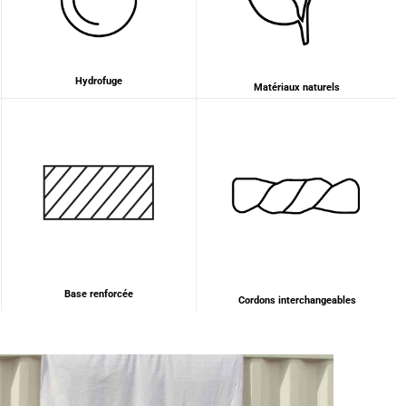
Marie-Michèle Charre-Brug****
Bonjour, vous allez adorer les produits F et H
peuvent être commandés le 10/05/2024 et
conveyor grey Certificats vegan (dimension
33*24*15) en promotion ! et maintenant c'est de
Hydrofuge
Matériaux naturels
retour le 12/10/2024 et en grand grey vegan
(43cm de peau). La couleur est très belle, la
couleur est conforme, l'ensemble est solide, mais
c'est un super trope pour moi qui suis pas
étudiante et n'ai pas besoin de si grand.Les
modalités de retour sont assez complexes, donc,
Twitter
à ce jour, je l'ai gardé..................
Facebook
Utile
?
Oui
Partager
France,
18/10/2024
Ano****
Base renforcée
Cordons interchangeables
Bon rapport qualité/prix. Envoi rapide et bien
Twitter
conditionné.
Facebook
Utile
?
Oui
Partager
France,
14/10/2024