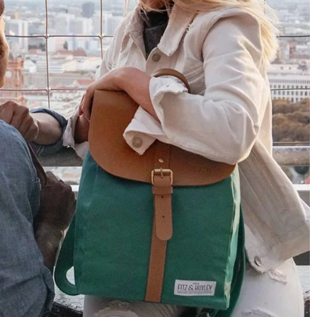
Bonjour J’ai reçu mon sac à dos dans un simple
emballage Graft sans renfort avec des marques
comme si on avait roulé ou marche sur le colis
Twitter
Pas de petit mot de remerciements d'achat
Facebook
Utile
?
Oui
Partager
Douai, FR,
13/10/2025
Ano****
C'est mon deuxième achat chez Fitz & Huxley et
toujours aussi satisfaite. Livraison rapide et
soignée. Les sacs sont très beaux et solides.
Twitter
Excellente qualité ! !
Facebook
Utile
?
Oui
Partager
France,
15/02/2025
Eliane Boulon****
Twitter
Conforme à mes attentes 😁
Facebook
Utile
?
Oui
Partager
Belgique,
10/12/2024