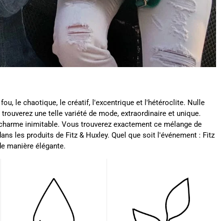
Audrey Pizzo****
Produit conforme à la description, envoyé et reçu
dans les délais. Le cuir est superbe, l'ensemble a
l'air de bonne qualité. J'espère confirmer tout ça à
Twitter
l'usage :)
Facebook
Utile
?
Oui
Partager
05/12/2024
Ano****
Twitter
Produits de bonne qualité
fou, le chaotique, le créatif, l'excentrique et l'hétéroclite. Nulle
Facebook
 trouverez une telle variété de mode, extraordinaire et unique.
Utile
?
Oui
Partager
États-Unis,
03/12/2024
n charme inimitable. Vous trouverez exactement ce mélange de
ni dans les produits de Fitz & Huxley. Quel que soit l'événement : Fitz
de manière élégante.
Béatrice FRE****
Je suis très contente de mon achat. Ne
connaissant pas la couleur originale, je ne vois
Twitter
pas de défaut
Facebook
Utile
?
Oui
Partager
France,
05/11/2024