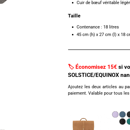
Cuir de bœuf véritable légè
Taille
Contenance : 18 litres
45 cm (h) x 27 cm (l) x 18 c
🏷️ Économisez 15€
si v
SOLSTICE/EQUINOX nano
Ajoutez les deux articles au p
paiement. Valable pour tous le