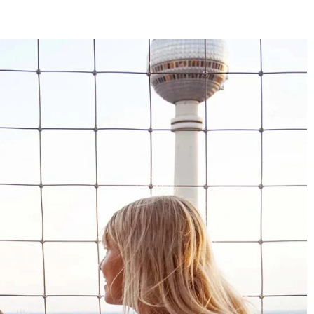
4,8
Évaluation
1 847
Avis
Sylvie LE****
Twitter
Service parfait.
Facebook
Utile
?
Oui
Partager
Vannes, FR,
28/11/2025
Sabine H****