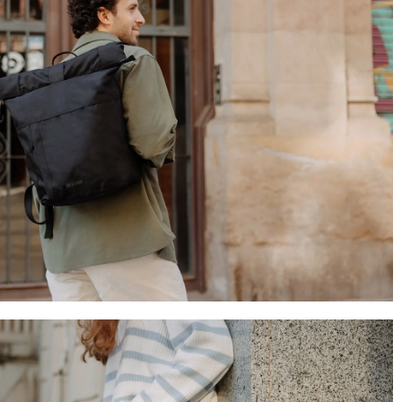
4,8
Évaluation
1 848
Avis
Sylvie LE****
Twitter
Service parfait.
Facebook
Utile
?
Oui
Partager
Vannes, FR,
28/11/2025
Sabine H****