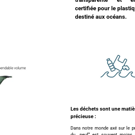
transparente et en
certifiée pour le plasti
destiné aux océans.
Les déchets sont une matiè
précieuse :
Dans notre monde axé sur le pro
du „neuf“ est souvent moins