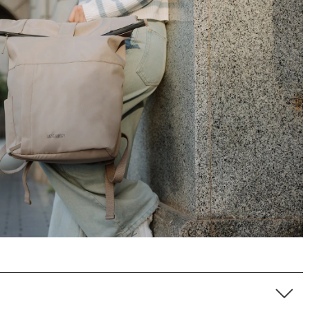
Bonjour J’ai reçu mon sac à dos dans un simple
emballage Graft sans renfort avec des marques
comme si on avait roulé ou marche sur le colis
Twitter
Pas de petit mot de remerciements d'achat
Facebook
Utile
?
Oui
Partager
Douai, FR,
13/10/2025
Ano****
C'est mon deuxième achat chez Fitz & Huxley et
toujours aussi satisfaite. Livraison rapide et
soignée. Les sacs sont très beaux et solides.
Twitter
Excellente qualité ! !
Facebook
Utile
?
Oui
Partager
France,
15/02/2025
Eliane Boulon****
Twitter
Conforme à mes attentes 😁
Facebook
Utile
?
Oui
Partager
Belgique,
10/12/2024