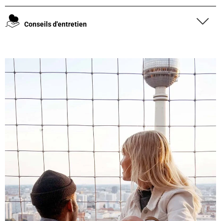
Conseils d'entretien
4,8
Évaluation
1 848
Avis
Sylvie LE****
Twitter
Service parfait.