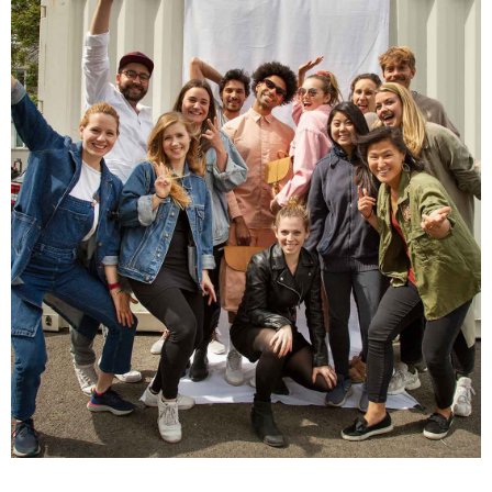
connaissant pas la couleur originale, je ne vois
Twitter
pas de défaut
Facebook
Utile
?
Oui
Partager
France,
05/11/2024
Marie-Michèle Charre-Brug****
Bonjour, vous allez adorer les produits F et H
peuvent être commandés le 10/05/2024 et
conveyor grey Certificats vegan (dimension
33*24*15) en promotion ! et maintenant c'est de
retour le 12/10/2024 et en grand grey vegan
(43cm de peau). La couleur est très belle, la
couleur est conforme, l'ensemble est solide, mais
c'est un super trope pour moi qui suis pas
étudiante et n'ai pas besoin de si grand.Les
modalités de retour sont assez complexes, donc,
Twitter
à ce jour, je l'ai gardé..................
Facebook
Utile
?
Oui
Partager
France,
18/10/2024
Ano****
Bon rapport qualité/prix. Envoi rapide et bien