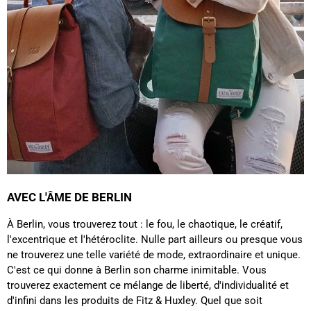
Sylvie LE****
Twitter
Service parfait.
Facebook
Utile
?
Oui
Partager
Vannes, FR,
28/11/2025
Sabine H****
Bonjour J’ai reçu mon sac à dos dans un simple
emballage Graft sans renfort avec des marques
comme si on avait roulé ou marche sur le colis
Twitter
Pas de petit mot de remerciements d'achat
Facebook
Utile
?
Oui
Partager
Douai, FR,
13/10/2025
AVEC L'ÂME DE BERLIN
À Berlin, vous trouverez tout : le fou, le chaotique, le créatif,
Ano****
C'est mon deuxième achat chez Fitz & Huxley et
l'excentrique et l'hétéroclite. Nulle part ailleurs ou presque vous
toujours aussi satisfaite. Livraison rapide et
ne trouverez une telle variété de mode, extraordinaire et unique.
soignée. Les sacs sont très beaux et solides.
Twitter
C'est ce qui donne à Berlin son charme inimitable. Vous
Excellente qualité ! !
Facebook
trouverez exactement ce mélange de liberté, d'individualité et
Utile
?
Oui
Partager
France,
15/02/2025
d'infini dans les produits de Fitz & Huxley. Quel que soit