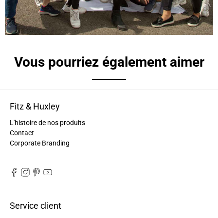
Béatrice FRE****
Je suis très contente de mon achat. Ne
connaissant pas la couleur originale, je ne vois
Twitter
pas de défaut
Facebook
Utile
?
Oui
Partager
France,
05/11/2024
Vous pourriez également aimer
Marie-Michèle Charre-Brug****
Bonjour, vous allez adorer les produits F et H
Fitz & Huxley
peuvent être commandés le 10/05/2024 et
conveyor grey Certificats vegan (dimension
L'histoire de nos produits
33*24*15) en promotion ! et maintenant c'est de
retour le 12/10/2024 et en grand grey vegan
Contact
(43cm de peau). La couleur est très belle, la
Corporate Branding
couleur est conforme, l'ensemble est solide, mais
c'est un super trope pour moi qui suis pas
étudiante et n'ai pas besoin de si grand.Les
modalités de retour sont assez complexes, donc,
Twitter
à ce jour, je l'ai gardé..................
Facebook
Utile
?
Oui
Partager
France,
18/10/2024
Service client