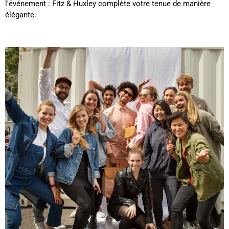
l'événement : Fitz & Huxley complète votre tenue de manière
élégante.
Eliane Boulon****
Twitter
Conforme à mes attentes 😁
Facebook
Utile
?
Oui
Partager
Belgique,
10/12/2024
Audrey Pizzo****
Produit conforme à la description, envoyé et reçu
dans les délais. Le cuir est superbe, l'ensemble a
l'air de bonne qualité. J'espère confirmer tout ça à
Twitter
l'usage :)
Facebook
Utile
?
Oui
Partager
05/12/2024
Ano****
Twitter
Produits de bonne qualité
Facebook
Utile
?
Oui
Partager
États-Unis,
03/12/2024