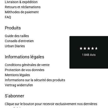
Livraison & expédition
Retours et réclamations
Ano****
Bon rapport qualité/prix. Envoi rapide et bien
Méthodes de paiement
Twitter
conditionné.
FAQ
Facebook
Utile
?
Oui
Partager
France,
14/10/2024
Produits
Guide des tailles
Conseils d'entretien
Ano****
Sac conforme à l'attente Problème de livraison
Urban Diaries
d'une boucle de remplacement (dus à la Poste
française...), j'ai envoyé un mail et ai eu
1 848
Avis
Twitter
Informations légales
immédiatement une réponse et une solution.
Facebook
Conditions générales de vente
Utile
?
Oui
Partager
France,
28/06/2024
Protection de vos données
Mentions légales
Informations sur la sécurité des produits
Ano****
Vertrag widerrufen
Twitter
Tout est parfait : qualité, design et livraison.
Facebook
S'abonner
Utile
?
Oui
Partager
France,
23/05/2024
Clique sur le bouton pour recevoir exclusivement nos dernières